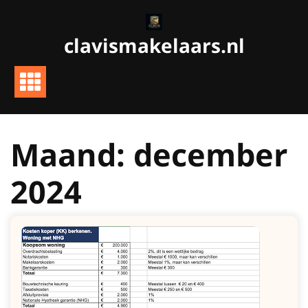
Ga
naar
clavismakelaars.nl
de
inhoud
Maand:
december
2024