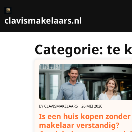
Ga
naar
de
clavismakelaars.nl
inhoud
Categorie:
te 
BY
CLAVISMAKELAARS
26 MEI 2026
Is een huis kopen zonder
makelaar verstandig?