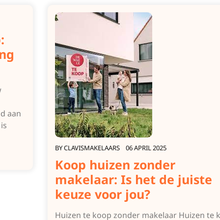
:
ng
w
ld aan
is
BY
CLAVISMAKELAARS
06 APRIL 2025
Koop huizen zonder
makelaar: Is het de juiste
keuze voor jou?
Huizen te koop zonder makelaar Huizen te 