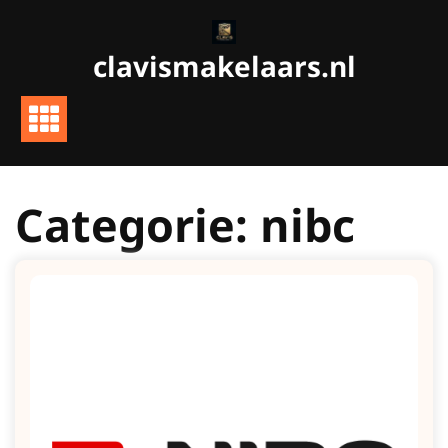
Ga
naar
clavismakelaars.nl
de
inhoud
Categorie:
nibc