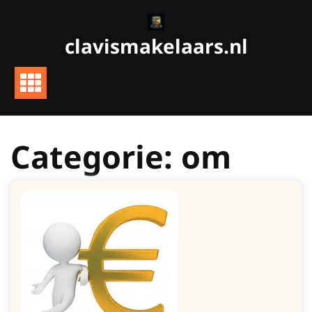
Ga
naar
clavismakelaars.nl
de
inhoud
Categorie:
om