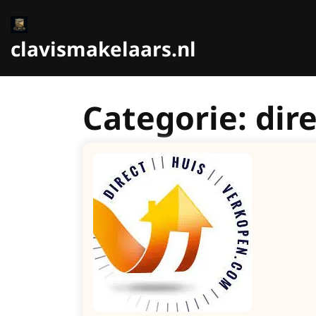
Ga
naar
de
clavismakelaars.nl
inhoud
Categorie:
dir