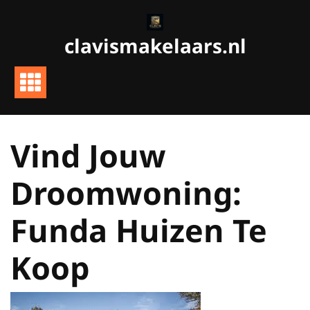
Ga
naar
clavismakelaars.nl
de
inhoud
Vind Jouw
Droomwoning:
Funda Huizen Te
Koop