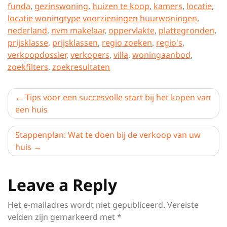
funda
,
gezinswoning
,
huizen te koop
,
kamers
,
locatie
,
locatie woningtype voorzieningen huurwoningen
,
nederland
,
nvm makelaar
,
oppervlakte
,
plattegronden
,
prijsklasse
,
prijsklassen
,
regio zoeken
,
regio's
,
verkoopdossier
,
verkopers
,
villa
,
woningaanbod
,
zoekfilters
,
zoekresultaten
Berichtnavigatie
Tips voor een succesvolle start bij het kopen van
een huis
Stappenplan: Wat te doen bij de verkoop van uw
huis
Leave a Reply
Het e-mailadres wordt niet gepubliceerd.
Vereiste
velden zijn gemarkeerd met
*