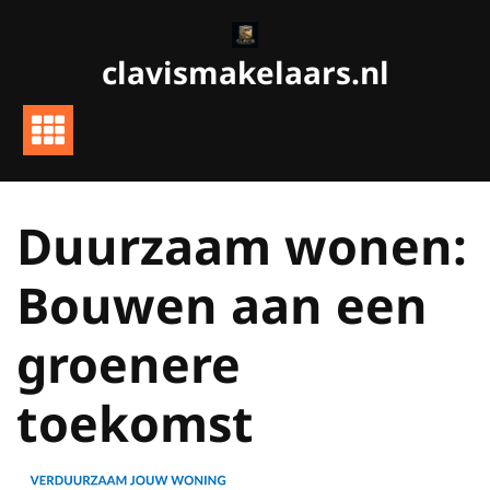
Ga
naar
clavismakelaars.nl
de
inhoud
Duurzaam wonen:
Bouwen aan een
groenere
toekomst