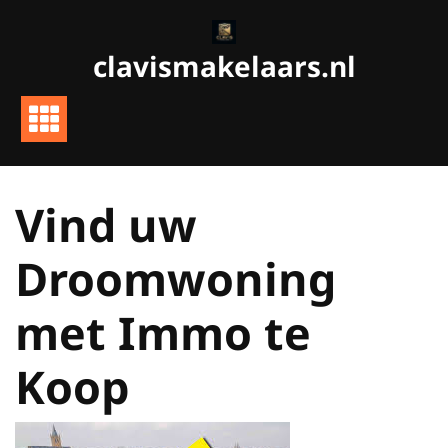
Ga
naar
clavismakelaars.nl
de
inhoud
Vind uw
Droomwoning
met Immo te
Koop