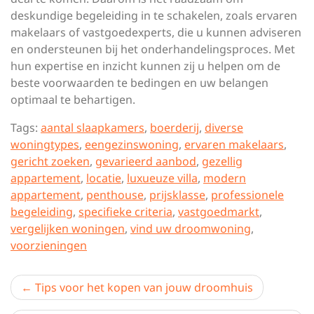
deskundige begeleiding in te schakelen, zoals ervaren
makelaars of vastgoedexperts, die u kunnen adviseren
en ondersteunen bij het onderhandelingsproces. Met
hun expertise en inzicht kunnen zij u helpen om de
beste voorwaarden te bedingen en uw belangen
optimaal te behartigen.
Tags:
aantal slaapkamers
,
boerderij
,
diverse
woningtypes
,
eengezinswoning
,
ervaren makelaars
,
gericht zoeken
,
gevarieerd aanbod
,
gezellig
appartement
,
locatie
,
luxueuze villa
,
modern
appartement
,
penthouse
,
prijsklasse
,
professionele
begeleiding
,
specifieke criteria
,
vastgoedmarkt
,
vergelijken woningen
,
vind uw droomwoning
,
voorzieningen
Berichtnavigatie
Tips voor het kopen van jouw droomhuis