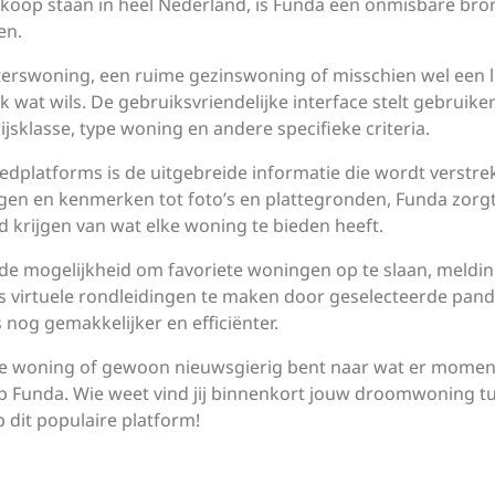
koop staan in heel Nederland, is Funda een onmisbare bro
en.
rterswoning, een ruime gezinswoning of misschien wel een 
 wat wils. De gebruiksvriendelijke interface stelt gebruiker
jsklasse, type woning en andere specifieke criteria.
platforms is de uitgebreide informatie die wordt verstrek
ngen en kenmerken tot foto’s en plattegronden, Funda zorg
d krijgen van wat elke woning te bieden heeft.
de mogelijkheid om favoriete woningen op te slaan, meldin
fs virtuele rondleidingen te maken door geselecteerde pand
 nog gemakkelijker en efficiënter.
uwe woning of gewoon nieuwsgierig bent naar wat er momen
op Funda. Wie weet vind jij binnenkort jouw droomwoning t
 dit populaire platform!