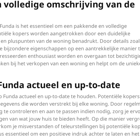
n volledige omschrijving van de
 Funda is het essentieel om een pakkende en volledige
ntiële kopers worden aangetrokken door een duidelijke
n en pluspunten van de woning benadrukt. Door details zoal
ele bijzondere eigenschappen op een aantrekkelijke manier 
eresseerden enthousiast worden en overgaan tot bezichtigi
aken bij het verkopen van een woning en helpt om de uniek
Funda actueel en up-to-date
p Funda actueel en up-to-date te houden. Potentiële kopers
gevens die worden verstrekt bij elke woning. Door regelm
ng te controleren en aan te passen indien nodig, zorg je erv
gen van wat jouw huis te bieden heeft. Op die manier vergr
kom je misverstanden of teleurstellingen bij potentiële kop
s essentieel om een positieve indruk achter te laten en het