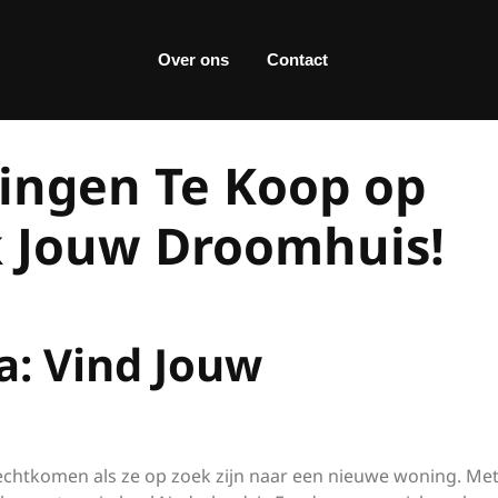
Over ons
Contact
ingen Te Koop op
 Jouw Droomhuis!
a: Vind Jouw
echtkomen als ze op zoek zijn naar een nieuwe woning. Me