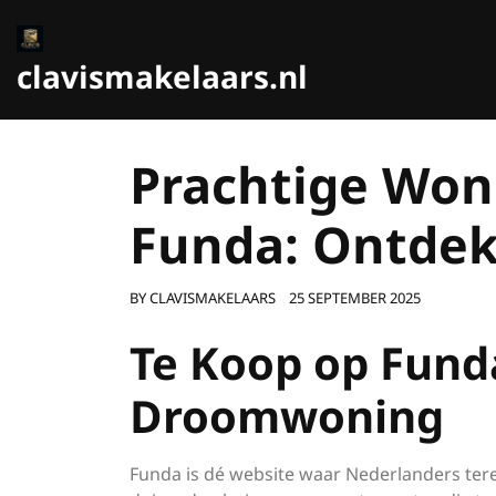
Ga
naar
de
clavismakelaars.nl
inhoud
Prachtige Won
Funda: Ontdek
BY
CLAVISMAKELAARS
25 SEPTEMBER 2025
Te Koop op Fund
Droomwoning
Funda is dé website waar Nederlanders ter