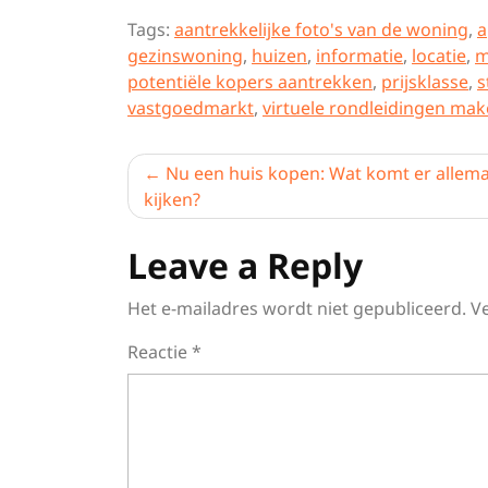
Tags:
aantrekkelijke foto's van de woning
,
a
gezinswoning
,
huizen
,
informatie
,
locatie
,
m
potentiële kopers aantrekken
,
prijsklasse
,
s
vastgoedmarkt
,
virtuele rondleidingen ma
Berichtnavigatie
Nu een huis kopen: Wat komt er allemaa
kijken?
Leave a Reply
Het e-mailadres wordt niet gepubliceerd.
V
Reactie
*