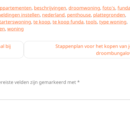
ppartementen
,
beschrijvingen
,
droomwoning
,
foto's
,
fund
eldingen instellen
,
nederland
,
penthouse
,
plattegronden
,
tarterswoning
,
te koop
,
te koop funda
,
tools
,
type woning
,
ken
,
woning
l bij
Stappenplan voor het kopen van 
droombungal
ereiste velden zijn gemarkeerd met
*