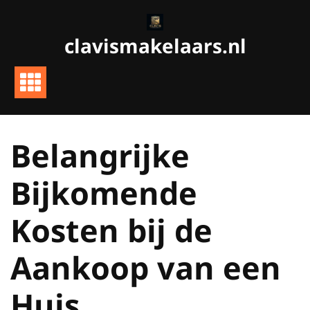
Ga
naar
clavismakelaars.nl
de
inhoud
Belangrijke
Bijkomende
Kosten bij de
Aankoop van een
Huis