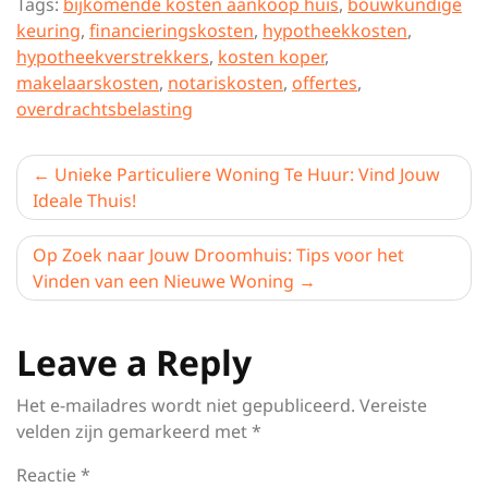
Tags:
bijkomende kosten aankoop huis
,
bouwkundige
keuring
,
financieringskosten
,
hypotheekkosten
,
hypotheekverstrekkers
,
kosten koper
,
makelaarskosten
,
notariskosten
,
offertes
,
overdrachtsbelasting
Berichtnavigatie
Unieke Particuliere Woning Te Huur: Vind Jouw
Ideale Thuis!
Op Zoek naar Jouw Droomhuis: Tips voor het
Vinden van een Nieuwe Woning
Leave a Reply
Het e-mailadres wordt niet gepubliceerd.
Vereiste
velden zijn gemarkeerd met
*
Reactie
*