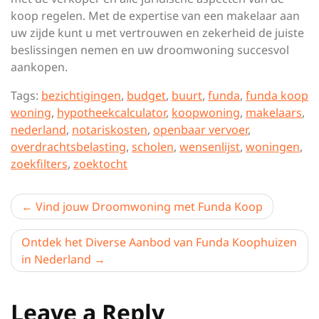
koop regelen. Met de expertise van een makelaar aan
uw zijde kunt u met vertrouwen en zekerheid de juiste
beslissingen nemen en uw droomwoning succesvol
aankopen.
Tags:
bezichtigingen
,
budget
,
buurt
,
funda
,
funda koop
woning
,
hypotheekcalculator
,
koopwoning
,
makelaars
,
nederland
,
notariskosten
,
openbaar vervoer
,
overdrachtsbelasting
,
scholen
,
wensenlijst
,
woningen
,
zoekfilters
,
zoektocht
Berichtnavigatie
Vind jouw Droomwoning met Funda Koop
Ontdek het Diverse Aanbod van Funda Koophuizen
in Nederland
Leave a Reply