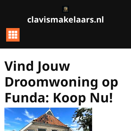
Ga
naar
clavismakelaars.nl
de
inhoud
Vind Jouw
Droomwoning op
Funda: Koop Nu!