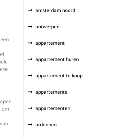
amsterdam noord
antwerpen
 een
appartement
,
el
appartement huren
uele
e te
appartement te koop
appartemente
kopen
appartementen
t om
 van
ardennen