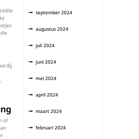
ntiële
september 2024
te
etjes
augustus 2024
lle
juli 2024
juni 2024
ardij.
mei 2024
,
april 2024
ing
maart 2024
n of
kan
februari 2024
er