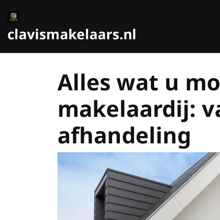
Ga
naar
de
clavismakelaars.nl
inhoud
Alles wat u mo
makelaardij: v
afhandeling