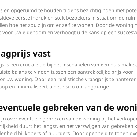
es en opgeruimd te houden tijdens bezichtigingen met pote
itieve eerste indruk en stelt bezoekers in staat om de ruim
llen hoe het zou zijn om er zelf te wonen. Door de woning n
agt voor uw eigendom en verhoogt u de kans op een succesvo
aagprijs vast
js is een cruciale tip bij het inschakelen van een huis makela
ste balans te vinden tussen een aantrekkelijke prijs voor
or uw woning. Door een realistische vraagprijs te hanteren
oop en minimaliseert u het risico op langdurige
 eventuele gebreken van de won
zijn over eventuele gebreken van de woning bij het verkope
rlijkheid duurt het langst, en het verzwijgen van gebreken 
denheid bij kopers of huurders. Door openheid te tonen ov