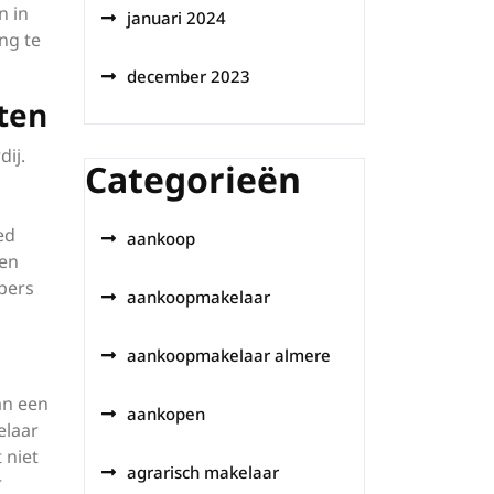
n in
januari 2024
ng te
december 2023
ten
ij.
Categorieën
ed
aankoop
een
pers
aankoopmakelaar
aankoopmakelaar almere
an een
aankopen
elaar
 niet
agrarisch makelaar
r