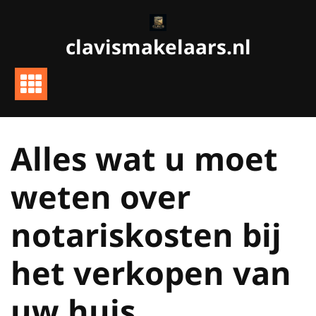
Ga
naar
clavismakelaars.nl
de
inhoud
Alles wat u moet
weten over
notariskosten bij
het verkopen van
uw huis