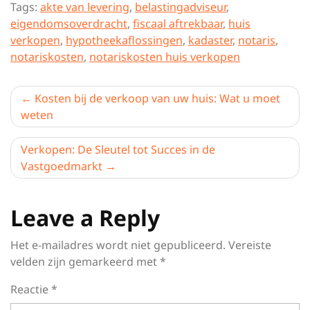
Tags:
akte van levering
,
belastingadviseur
,
eigendomsoverdracht
,
fiscaal aftrekbaar
,
huis
verkopen
,
hypotheekaflossingen
,
kadaster
,
notaris
,
notariskosten
,
notariskosten huis verkopen
Berichtnavigatie
Kosten bij de verkoop van uw huis: Wat u moet
weten
Verkopen: De Sleutel tot Succes in de
Vastgoedmarkt
Leave a Reply
Het e-mailadres wordt niet gepubliceerd.
Vereiste
velden zijn gemarkeerd met
*
Reactie
*