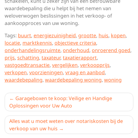
schakelen, kunt u zeker zijn van een betrouwbare
waardebepaling die u helpt bij het nemen van
weloverwogen beslissingen in het verkoop- of
aankoopproces van uw woning.
Tags:
buurt
,
energiezuinigheid
,
grootte
,
huis
,
kopen
,
locatie
,
marktkennis
,
objectieve criteria
,
onderhandelingsruimte
,
onderhoud
,
onroerend goed
,
prijs
,
schatting
,
taxateur
,
taxatierapport
,
vastgoedtransactie
,
vergelijken
,
verkoopprijs
,
verkopen
,
voorzieningen
,
vraag en aanbod
,
waardebepaling
,
waardebepaling woning
,
woning
Berichtnavigatie
Garageboxen te koop: Veilige en Handige
Oplossingen voor Uw Auto
Alles wat u moet weten over notariskosten bij de
verkoop van uw huis