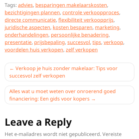
Tags:
advies
,
besparingen makelaarskosten
,
bezichtigingen plannen
,
controle verkoopproces
,
directe communicatie
,
flexibiliteit verkoopprijs
,
juridische aspecten
,
kosten besparen
,
marketing
,
onderhandelingen
,
persoonlijke benadering
,
presentatie
,
prijsbepaling
,
succesvol
,
tips
,
verkoop
,
voordelen huis verkopen
,
zelf verkopen
Berichtnavigatie
Verkoop je huis zonder makelaar: Tips voor
succesvol zelf verkopen
Alles wat u moet weten over onroerend goed
financiering: Een gids voor kopers
Leave a Reply
Het e-mailadres wordt niet gepubliceerd.
Vereiste