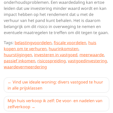
onderhoudsproblemen. Een waardedaling kan ertoe
leiden dat uw investering minder waard wordt en kan
impact hebben op het rendement dat u met de
verhuur van het pand kunt behalen. Het is daarom
belangrijk om dit risico in overweging te nemen en
eventuele maatregelen te treffen om dit tegen te gaan.
Tags:
belastingvoordelen
,
fiscale voordelen
,
huis
kopen om te verhuren
,
huurinkomsten
,
huurstijgingen
,
investeren in vastgoed
,
meerwaarde
,
passief inkomen
,
risicospreiding
,
vastgoedinvestering
,
waardevermeerdering
Berichtnavigatie
Vind uw ideale woning: divers vastgoed te huur
in alle prijsklassen
Mijn huis verkoop ik zelf: De voor- en nadelen van
zelfverkoop