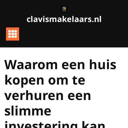
Ga
naar
clavismakelaars.nl
de
inhoud
Waarom een huis
kopen om te
verhuren een
slimme
investering kan