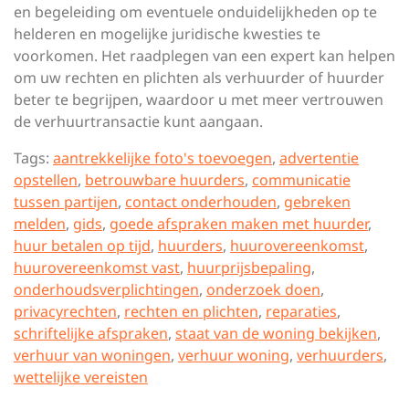
en begeleiding om eventuele onduidelijkheden op te
helderen en mogelijke juridische kwesties te
voorkomen. Het raadplegen van een expert kan helpen
om uw rechten en plichten als verhuurder of huurder
beter te begrijpen, waardoor u met meer vertrouwen
de verhuurtransactie kunt aangaan.
Tags:
aantrekkelijke foto's toevoegen
,
advertentie
opstellen
,
betrouwbare huurders
,
communicatie
tussen partijen
,
contact onderhouden
,
gebreken
melden
,
gids
,
goede afspraken maken met huurder
,
huur betalen op tijd
,
huurders
,
huurovereenkomst
,
huurovereenkomst vast
,
huurprijsbepaling
,
onderhoudsverplichtingen
,
onderzoek doen
,
privacyrechten
,
rechten en plichten
,
reparaties
,
schriftelijke afspraken
,
staat van de woning bekijken
,
verhuur van woningen
,
verhuur woning
,
verhuurders
,
wettelijke vereisten