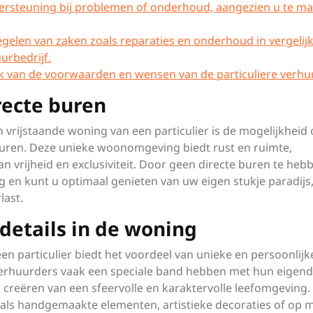
ersteuning bij problemen of onderhoud, aangezien u te m
gelen van zaken zoals reparaties en onderhoud in vergelij
urbedrijf.
elijk van de voorwaarden en wensen van de particuliere verhu
recte buren
 vrijstaande woning van een particulier is de mogelijkheid
buren. Deze unieke woonomgeving biedt rust en ruimte,
 vrijheid en exclusiviteit. Door geen directe buren te heb
 en kunt u optimaal genieten van uw eigen stukje paradijs,
last.
details in de woning
n particulier biedt het voordeel van unieke en persoonlijk
e verhuurders vaak een speciale band hebben met hun eigen
 creëren van een sfeervolle en karaktervolle leefomgeving. 
oals handgemaakte elementen, artistieke decoraties of op 