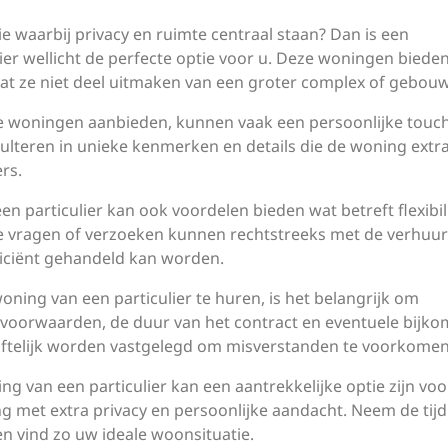
e waarbij privacy en ruimte centraal staan? Dan is een
ier wellicht de perfecte optie voor u. Deze woningen biede
mdat ze niet deel uitmaken van een groter complex of gebouw
nde woningen aanbieden, kunnen vaak een persoonlijke touc
ulteren in unieke kenmerken en details die de woning extr
rs.
n particulier kan ook voordelen bieden wat betreft flexibili
ele vragen of verzoeken kunnen rechtstreeks met de verhuu
iciënt gehandeld kan worden.
ing van een particulier te huren, is het belangrijk om
rvoorwaarden, de duur van het contract en eventuele bijk
riftelijk worden vastgelegd om misverstanden te voorkomen
g van een particulier kan een aantrekkelijke optie zijn voo
g met extra privacy en persoonlijke aandacht. Neem de tij
n vind zo uw ideale woonsituatie.