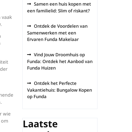
Samen een huis kopen met
een familielid: Slim of riskant?
n vaak
.
Ontdek de Voordelen van
Samenwerken met een
h
Ervaren Funda Makelaar
a
Vind Jouw Droomhuis op
Funda: Ontdek het Aanbod van
teit
Funda Huizen
rder
Ontdek het Perfecte
Vakantiehuis: Bungalow Kopen
omende
op Funda
.
r wie
Laatste
d om