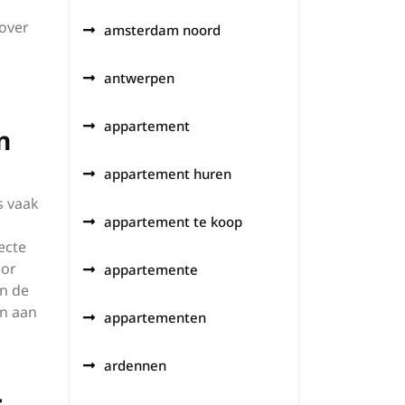
 over
amsterdam noord
antwerpen
appartement
n
appartement huren
s vaak
appartement te koop
ecte
oor
appartemente
n de
en aan
appartementen
ardennen
.