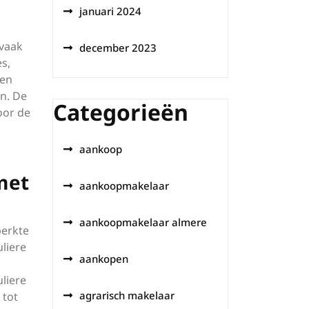
januari 2024
 vaak
december 2023
s,
ten
n. De
Categorieën
oor de
aankoop
met
aankoopmakelaar
aankoopmakelaar almere
perkte
liere
aankopen
uliere
agrarisch makelaar
 tot