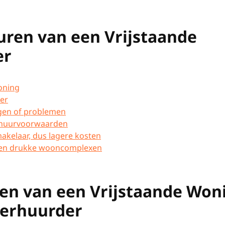
uren van een Vrijstaande
er
woning
der
agen of problemen
r huurvoorwaarden
kelaar, dus lagere kosten
uiten drukke wooncomplexen
en van een Vrijstaande Won
 Verhuurder