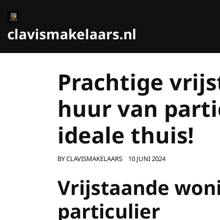
Ga
naar
de
clavismakelaars.nl
inhoud
Prachtige vrij
huur van parti
ideale thuis!
BY
CLAVISMAKELAARS
10 JUNI 2024
Vrijstaande won
particulier