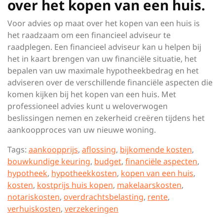
over het kopen van een huis.
Voor advies op maat over het kopen van een huis is
het raadzaam om een financieel adviseur te
raadplegen. Een financieel adviseur kan u helpen bij
het in kaart brengen van uw financiële situatie, het
bepalen van uw maximale hypotheekbedrag en het
adviseren over de verschillende financiële aspecten die
komen kijken bij het kopen van een huis. Met
professioneel advies kunt u weloverwogen
beslissingen nemen en zekerheid creëren tijdens het
aankoopproces van uw nieuwe woning.
Tags:
aankoopprijs
,
aflossing
,
bijkomende kosten
,
bouwkundige keuring
,
budget
,
financiële aspecten
,
hypotheek
,
hypotheekkosten
,
kopen van een huis
,
kosten
,
kostprijs huis kopen
,
makelaarskosten
,
notariskosten
,
overdrachtsbelasting
,
rente
,
verhuiskosten
,
verzekeringen