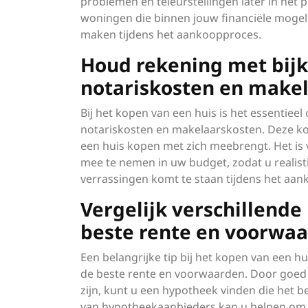
problemen en teleurstellingen later in het p
woningen die binnen jouw financiële mogelij
maken tijdens het aankoopproces.
Houd rekening met bij
notariskosten en makel
Bij het kopen van een huis is het essentie
notariskosten en makelaarskosten. Deze kos
een huis kopen met zich meebrengt. Het is
mee te nemen in uw budget, zodat u realist
verrassingen komt te staan tijdens het aa
Vergelijk verschillend
beste rente en voorwaa
Een belangrijke tip bij het kopen van een h
de beste rente en voorwaarden. Door goed 
zijn, kunt u een hypotheek vinden die het be
van hypotheekaanbieders kan u helpen om g