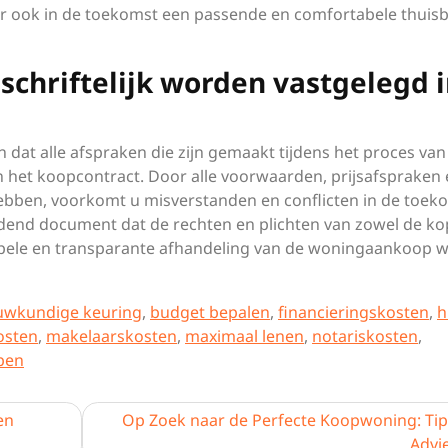
aar ook in de toekomst een passende en comfortabele thuisb
 schriftelijk worden vastgelegd 
 dat alle afspraken die zijn gemaakt tijdens het proces van
in het koopcontract. Door alle voorwaarden, prijsafspraken
 hebben, voorkomt u misverstanden en conflicten in de toek
ndend document dat de rechten en plichten van zowel de ko
epele en transparante afhandeling van de woningaankoop 
uwkundige keuring
,
budget bepalen
,
financieringskosten
,
h
osten
,
makelaarskosten
,
maximaal lenen
,
notariskosten
,
pen
en
Op Zoek naar de Perfecte Koopwoning: Tip
Advi