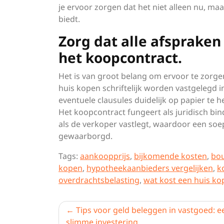
je ervoor zorgen dat het niet alleen nu, m
biedt.
Zorg dat alle afspraken
het koopcontract.
Het is van groot belang om ervoor te zorgen
huis kopen schriftelijk worden vastgelegd 
eventuele clausules duidelijk op papier te
Het koopcontract fungeert als juridisch bi
als de verkoper vastlegt, waardoor een so
gewaarborgd.
Tags:
aankoopprijs
,
bijkomende kosten
,
bo
kopen
,
hypotheekaanbieders vergelijken
,
k
overdrachtsbelasting
,
wat kost een huis ko
Berichtnavigatie
Tips voor geld beleggen in vastgoed: e
slimme investering