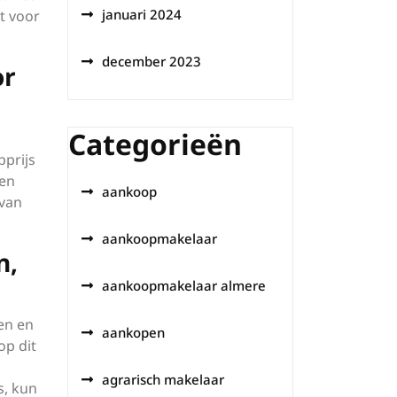
januari 2024
t voor
december 2023
or
Categorieën
prijs
een
aankoop
 van
aankoopmakelaar
n,
aankoopmakelaar almere
en en
aankopen
op dit
agrarisch makelaar
s, kun