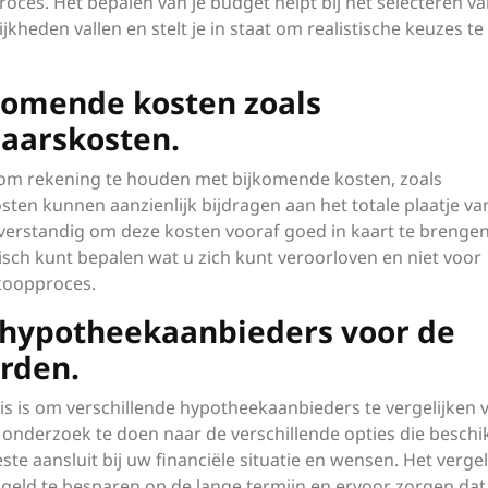
roces. Het bepalen van je budget helpt bij het selecteren v
kheden vallen en stelt je in staat om realistische keuzes te
komende kosten zoals
aarskosten.
el om rekening te houden met bijkomende kosten, zoals
ten kunnen aanzienlijk bijdragen aan het totale plaatje va
 verstandig om deze kosten vooraf goed in kaart te brenge
isch kunt bepalen wat u zich kunt veroorloven en niet voor
nkoopproces.
e hypotheekaanbieders voor de
rden.
uis is om verschillende hypotheekaanbieders te vergelijken 
onderzoek te doen naar de verschillende opties die beschi
ste aansluit bij uw financiële situatie en wensen. Het vergel
eld te besparen op de lange termijn en ervoor zorgen dat