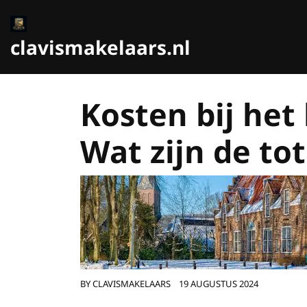
Ga
naar
de
clavismakelaars.nl
inhoud
Kosten bij het
Wat zijn de to
BY
CLAVISMAKELAARS
19 AUGUSTUS 2024