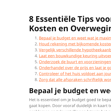
8 Essentiële Tips vo
Kosten en Overwegi
Bepaal je budget en weet wat je maxim
Houd rekening met bijkomende kosten
Vergelijk verschillende hypotheekaan
Laat een bouwkundige keuring uitvoe
Onderzoek de buurt en voorzieningen 
Onderhandel over de prijs en laat je
Controleer of het huis voldoet aan jo
Zorg dat alle afspraken schriftelijk w
Bepaal je budget en we
Het is essentieel om je budget goed te bepa
gaat kopen. Door vooraf duidelijk in kaart 