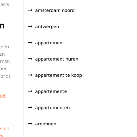
asis
amsterdam noord
in
antwerpen
appartement
 een
 en
appartement huren
omst.
per
appartement te koop
wordt
appartemente
uis
appartementen
ardennen
s en
es