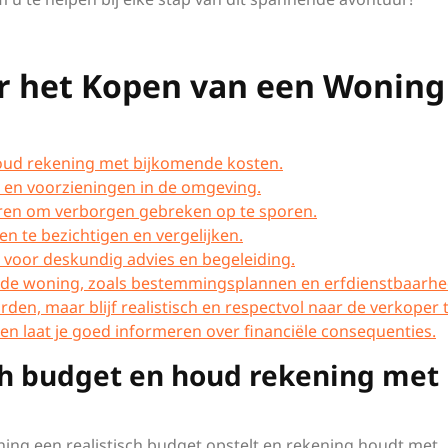
or het Kopen van een Woning
houd rekening met bijkomende kosten.
 en voorzieningen in de omgeving.
ren om verborgen gebreken op te sporen.
n te bezichtigen en vergelijken.
 voor deskundig advies en begeleiding.
n de woning, zoals bestemmingsplannen en erfdienstbaarhe
en, maar blijf realistisch en respectvol naar de verkoper 
 en laat je goed informeren over financiële consequenties.
sch budget en houd rekening met
ning een realistisch budget opstelt en rekening houdt met