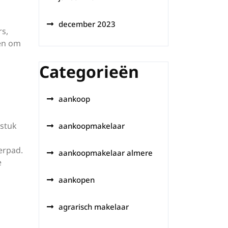
december 2023
rs,
pen om
Categorieën
aankoop
stuk
aankoopmakelaar
erpad.
aankoopmakelaar almere
e
aankopen
agrarisch makelaar