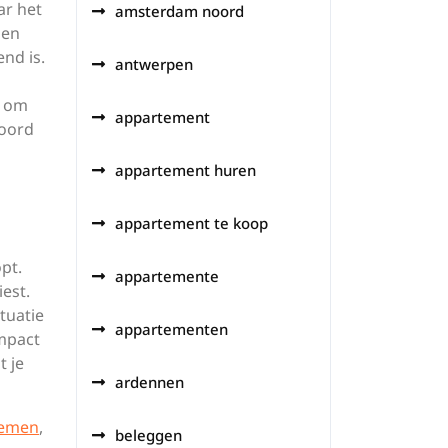
ar het
amsterdam noord
 en
nd is.
antwerpen
g om
appartement
hoord
appartement huren
appartement te koop
pt.
appartemente
est.
tuatie
appartementen
impact
t je
ardennen
nemen
,
beleggen