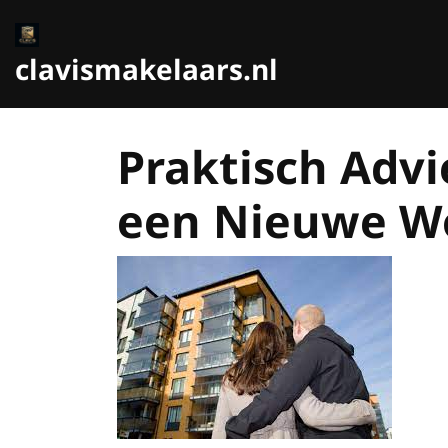
Ga
naar
de
clavismakelaars.nl
inhoud
Praktisch Advi
een Nieuwe W