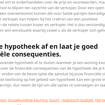
ieel om te onderhandelen over de prijs en voorwaarden, ma
ectvol te blijven ten opzichte van de verkoper. Door een open
t een overeenkomst komen die voor beide partijen bevredige
e verkoper kan helpen bij het creëren van een positieve
 de relatie tussen koper en verkoper. Het is dus verstandi
een win-winsituatie waarbij zowel u als de verkoper zich ge
de hypotheek af en laat je goed
iële consequenties.
 passende hypotheek af te sluiten wanneer je een woning koo
over de financiële consequenties van de hypotheek die je ki
vinden van de beste optie die aansluit bij jouw financiële si
te beslissing op het gebied van hypotheek kan een grote 
 termijn, dus neem de tijd om alle opties te overwegen en laa
sten
,
bouwkundige keuring
,
buurt
,
realistisch budget
,
tijd 