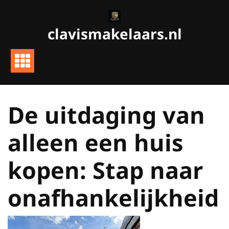
Ga
naar
clavismakelaars.nl
de
inhoud
De uitdaging van
alleen een huis
kopen: Stap naar
onafhankelijkheid