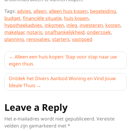
Tags:
advies
,
alleen
,
alleen huis kopen
,
begeleiding
,
budget
,
financiële situatie
,
huis kopen
,
hypotheekadvies
,
inkomen
,
inleg
,
investeren
,
kosten
,
makelaar
,
notaris
,
onafhankelijkheid
,
onderzoek
,
planning
,
renovaties
,
starters
,
vastgoed
Berichtnavigatie
Alleen een huis kopen: Stap voor stap naar uw
eigen thuis
Ontdek het Divers Aanbod Woning en Vind Jouw
Ideale Thuis
Leave a Reply
Het e-mailadres wordt niet gepubliceerd.
Vereiste
velden zijn gemarkeerd met
*