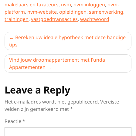
makelaars en taxateurs
,
nvm
,
nvm inloggen
,
nvm-
platform
,
nvm-website
,
opleidingen
,
samenwerking
,
trainingen
,
vastgoedtransacties
,
wachtwoord
Berichtnavigatie
Bereken uw ideale hypotheek met deze handige
tips
Vind jouw droomappartement met Funda
Appartementen
Leave a Reply
Het e-mailadres wordt niet gepubliceerd.
Vereiste
velden zijn gemarkeerd met
*
Reactie
*