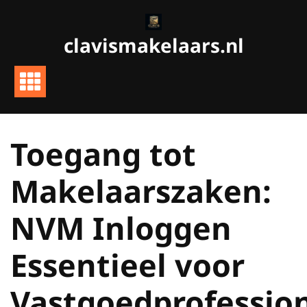
Ga
naar
clavismakelaars.nl
de
inhoud
Toegang tot
Makelaarszaken:
NVM Inloggen
Essentieel voor
Vastgoedprofessio