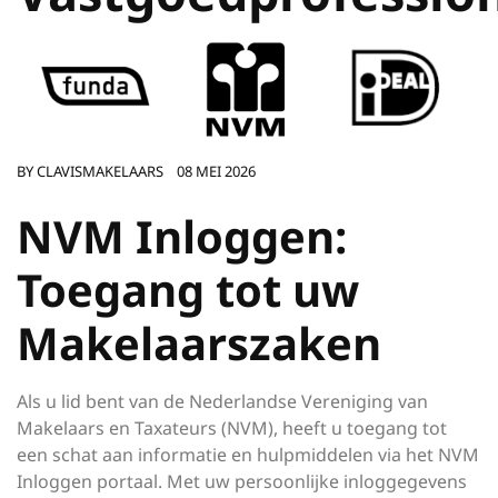
BY
CLAVISMAKELAARS
08 MEI 2026
NVM Inloggen:
Toegang tot uw
Makelaarszaken
Als u lid bent van de Nederlandse Vereniging van
Makelaars en Taxateurs (NVM), heeft u toegang tot
een schat aan informatie en hulpmiddelen via het NVM
Inloggen portaal. Met uw persoonlijke inloggegevens