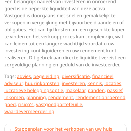
Een belangrijk nadeel van investeren in onroerend
goed is de beperkte liquiditeit van deze activa.
Vastgoed is doorgaans niet snel en gemakkelijk te
verkopen in vergelijking met bijvoorbeeld aandelen of
obligaties. Het kan tijd kosten om een geschikte koper
te vinden en het verkoopproces kan complex zijn, wat
kan leiden tot een langere wachttijd voordat u uw
investering kunt liquideren en uw rendement kunt
realiseren. Dit gebrek aan directe liquiditeit vereist een
zorgvuldige planning en geduld van de investeerder.
Tags:
advies
,
begeleiding
,
diversificatie
,
financieel
adviseur
,
huurinkomsten
,
investeren
,
kennis
,
locaties
,
lucratieve beleggingsoptie
,
makelaar
,
panden
,
passief
inkomen
,
planning
,
rendement
,
rendement onroerend
goed
,
risico's
,
vastgoedportefeuille
,
waardevermeerdering
Berichtnavigatie
Stappenplan voor het verkopen van uw huis