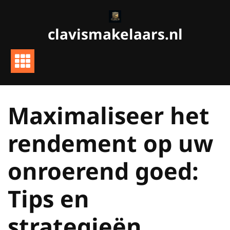
Ga
naar
clavismakelaars.nl
de
inhoud
Maximaliseer het
rendement op uw
onroerend goed:
Tips en
strategieën