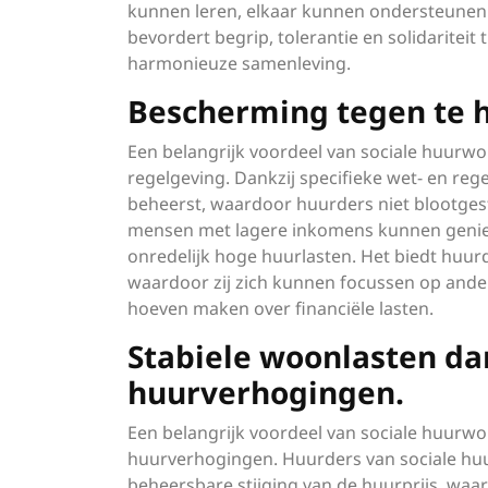
kunnen leren, elkaar kunnen ondersteune
bevordert begrip, tolerantie en solidariteit
harmonieuze samenleving.
Bescherming tegen te h
Een belangrijk voordeel van sociale huurw
regelgeving. Dankzij specifieke wet- en re
beheerst, waardoor huurders niet blootgest
mensen met lagere inkomens kunnen geniete
onredelijk hoge huurlasten. Het biedt huurd
waardoor zij zich kunnen focussen op ande
hoeven maken over financiële lasten.
Stabiele woonlasten dan
huurverhogingen.
Een belangrijk voordeel van sociale huurwon
huurverhogingen. Huurders van sociale h
beheersbare stijging van de huurprijs, waa