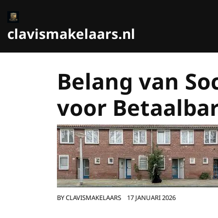
Ga
naar
de
clavismakelaars.nl
inhoud
Belang van So
voor Betaalba
BY
CLAVISMAKELAARS
17 JANUARI 2026