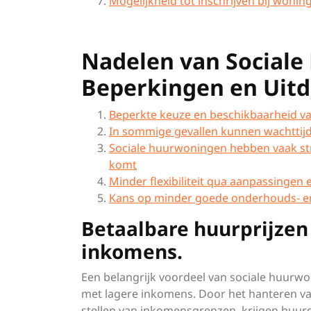
Mogelijkheid tot inschrijven bij woni
Nadelen van Sociale
Beperkingen en Uit
Beperkte keuze en beschikbaarheid va
In sommige gevallen kunnen wachttijd
Sociale huurwoningen hebben vaak st
komt
Minder flexibiliteit qua aanpassinge
Kans op minder goede onderhouds- en 
Betaalbare huurprijzen
inkomens.
Een belangrijk voordeel van sociale huurw
met lagere inkomens. Door het hanteren va
stellen van inkomensgrenzen, krijgen huur