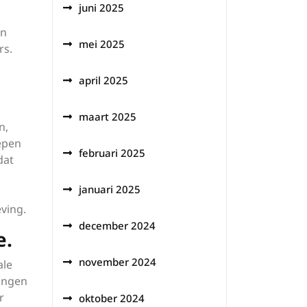
juni 2025
en
mei 2025
rs.
april 2025
maart 2025
n,
epen
februari 2025
dat
januari 2025
ving.
december 2024
e.
november 2024
ale
ingen
r
oktober 2024