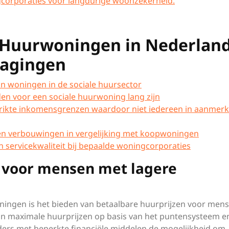
ngcorporaties voor langdurige woonzekerheid.
 Huurwoningen in Nederland
dagingen
n woningen in de sociale huursector
en voor een sociale huurwoning lang zijn
rikte inkomensgrenzen waardoor niet iedereen in aanmerk
n en verbouwingen in vergelijking met koopwoningen
servicekwaliteit bij bepaalde woningcorporaties
 voor mensen met lagere
oningen is het bieden van betaalbare huurprijzen voor men
n maximale huurprijzen op basis van het puntensysteem e
ders met beperkte financiële middelen de mogelijkheid om