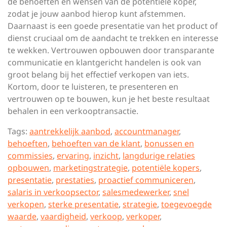
de behoeften en wensen van de potentiële koper,
zodat je jouw aanbod hierop kunt afstemmen.
Daarnaast is een goede presentatie van het product of
dienst cruciaal om de aandacht te trekken en interesse
te wekken. Vertrouwen opbouwen door transparante
communicatie en klantgericht handelen is ook van
groot belang bij het effectief verkopen van iets.
Kortom, door te luisteren, te presenteren en
vertrouwen op te bouwen, kun je het beste resultaat
behalen in een verkooptransactie.
Tags:
aantrekkelijk aanbod
,
accountmanager
,
behoeften
,
behoeften van de klant
,
bonussen en
commissies
,
ervaring
,
inzicht
,
langdurige relaties
opbouwen
,
marketingstrategie
,
potentiële kopers
,
presentatie
,
prestaties
,
proactief communiceren
,
salaris in verkoopsector
,
salesmedewerker
,
snel
verkopen
,
sterke presentatie
,
strategie
,
toegevoegde
waarde
,
vaardigheid
,
verkoop
,
verkoper
,