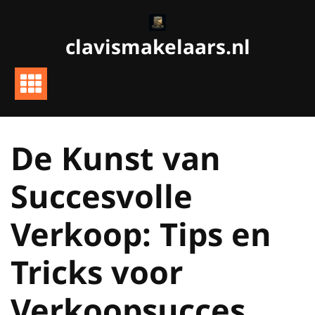
Ga
naar
clavismakelaars.nl
de
inhoud
De Kunst van
Succesvolle
Verkoop: Tips en
Tricks voor
Verkoopsucces