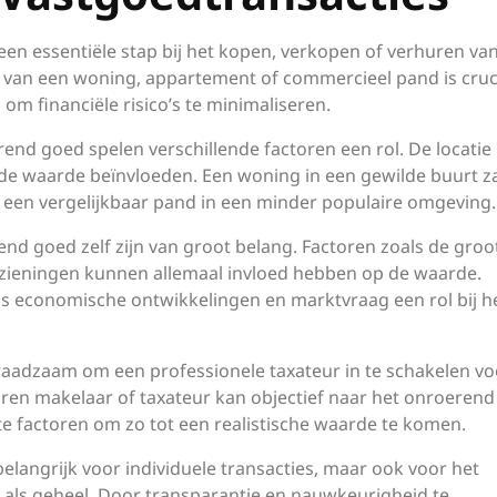
en essentiële stap bij het kopen, verkopen of verhuren va
e van een woning, appartement of commercieel pand is cruc
om financiële risico’s te minimaliseren.
rend goed spelen verschillende factoren een rol. De locatie 
 de waarde beïnvloeden. Een woning in een gewilde buurt z
en vergelijkbaar pand in een minder populaire omgeving.
d goed zelf zijn van groot belang. Factoren zoals de groot
orzieningen kunnen allemaal invloed hebben op de waarde.
ls economische ontwikkelingen en marktvraag een rol bij h
 raadzaam om een professionele taxateur in te schakelen vo
en makelaar of taxateur kan objectief naar het onroeren
te factoren om zo tot een realistische waarde te komen.
belangrijk voor individuele transacties, maar ook voor het
 als geheel. Door transparantie en nauwkeurigheid te