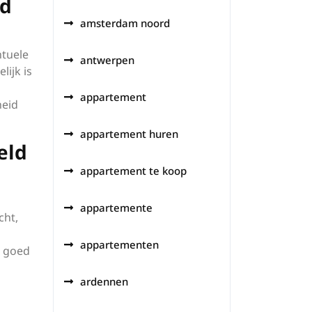
ed
amsterdam noord
ntuele
antwerpen
ijk is
appartement
heid
appartement huren
eld
appartement te koop
appartemente
cht,
appartementen
n goed
ardennen