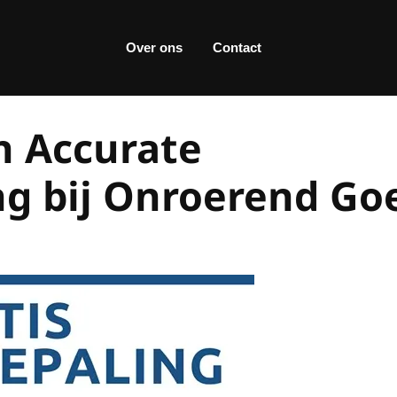
Over ons
Contact
n Accurate
g bij Onroerend Go