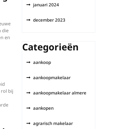
januari 2024
december 2023
ieuwe
 die
en en
Categorieën
aankoop
aankoopmakelaar
eid
ol bij
aankoopmakelaar almere
arde
aankopen
agrarisch makelaar