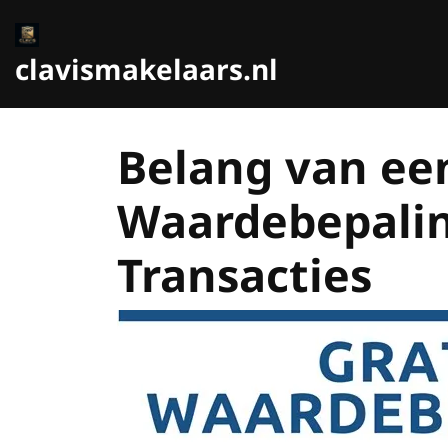
Ga
naar
de
clavismakelaars.nl
inhoud
Belang van ee
Waardebepalin
Transacties