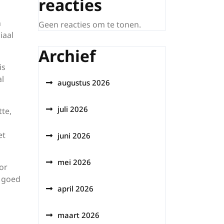
reacties
n
Geen reacties om te tonen.
iaal
Archief
is
al
augustus 2026
juli 2026
te,
et
juni 2026
mei 2026
or
d goed
april 2026
maart 2026