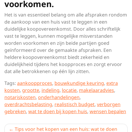
voorkomen.
Het is van essentieel belang om alle afspraken rondom
de aankoop van een huis vast te leggen in een
duidelijke koopovereenkomst. Door alles schriftelijk
vast te leggen, kunnen mogelijke misverstanden
worden voorkomen en zijn beide partijen goed
geïnformeerd over de gemaakte afspraken. Een
heldere koopovereenkomst biedt zekerheid en
duidelijkheid tijdens het koopproces en zorgt ervoor
dat alle betrokkenen op één lijn zitten.
Tags:
aankoopproces
,
bouwkundige keuring
,
extra
kosten
,
grootte
,
indeling
,
locatie
,
makelaaradvies
,
notariskosten
,
onderhandelingen
,
overdrachtsbelasting
,
realistisch budget
,
verborgen
gebreken
,
wat te doen bij kopen huis
,
wensen bepalen
Berichtnavigatie
Tips voor het kopen van een huis: wat te doen