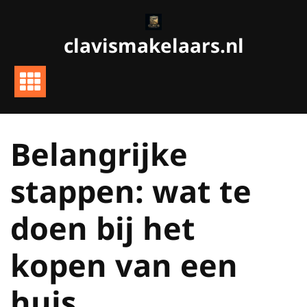
Ga
naar
clavismakelaars.nl
de
inhoud
Belangrijke
stappen: wat te
doen bij het
kopen van een
huis