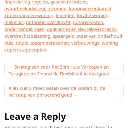
financiering regelen
,
geschikte huizen
,
hypotheekadviseur
,
inkomen
,
koopovereenkomst
,
kopen van een woning
,
leningen
,
locatie woning
,
makelaar
,
notariële overdracht
,
notariskosten
,
onderhandelingen
,
oplevering en sleuteloverdracht
,
overdrachtsbelasting
,
spaargeld
,
staat van onderhoud
huis
,
totale kosten berekenen
,
verbouwings
,
woning
kopen stappenplan
Berichtnavigatie
Strategieën voor het Slim Huis Verkopen en
Terugkopen: Financiële Flexibiliteit in Vastgoed
Alles wat u moet weten over de kosten bij de
verkoop van onroerend goed
Leave a Reply
Het e-mailadres wordt niet gepubliceerd.
Vereiste