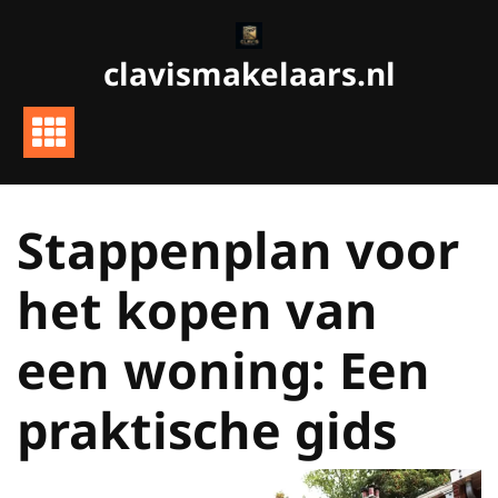
Ga
naar
clavismakelaars.nl
de
inhoud
Stappenplan voor
het kopen van
een woning: Een
praktische gids