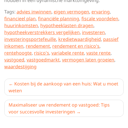
houden in een dynamische marktomgeving.
Tags:
advies inwinnen
,
eigen vermogen
,
ervaring
,
financieel plan
,
financiële planning
,
fiscale voordelen
,
huurinkomsten
,
hypotheeklasten dragen
,
hypotheekverstrekkers vergelijken
,
investeren
,
investeringsportefeuille
,
kredietwaardigheid
,
passief
inkomen
,
rendement
,
rendement en risico's
,
rentehoogte
,
risico's
,
variabele rente
,
vaste rente
,
vastgoed
,
vastgoedmarkt
,
vermogen laten groeien
,
waardestijging
Berichtnavigatie
Kosten bij de aankoop van een huis: Wat u moet
weten
Maximaliseer uw rendement op vastgoed: Tips
voor succesvolle investeringen