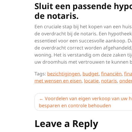
Sluit een passende hypo
de notaris.
Een cruciale stap bij het kopen van een hui
de overdracht bij de notaris. Een hypotheek
essentieel voor een succesvolle aankoop. Da
de overdracht correct worden afgehandeld
woning. Het is verstandig om deze zaken ti
uw droomhuis met vertrouwen te kunnen b
Tags:
bezichtigingen
,
budget
,
financiën
,
fin
met wensen en eisen
,
locatie
,
notaris
,
onde
Berichtnavigatie
Voordelen van eigen verkoop van uw h
besparen en controle behouden
Leave a Reply