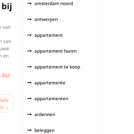
bij
amsterdam noord
antwerpen
n van
appartement
n van
euwe
appartement huren
n en
appartement te koop
,
lijst
appartemente
appartementen
huis:
en
ardennen
beleggen