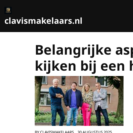
Ga
naar
de
clavismakelaars.nl
inhoud
Belangrijke a
kijken bij een
BY
CLAVISMAKELAARS
30 AUGUSTUS 2025