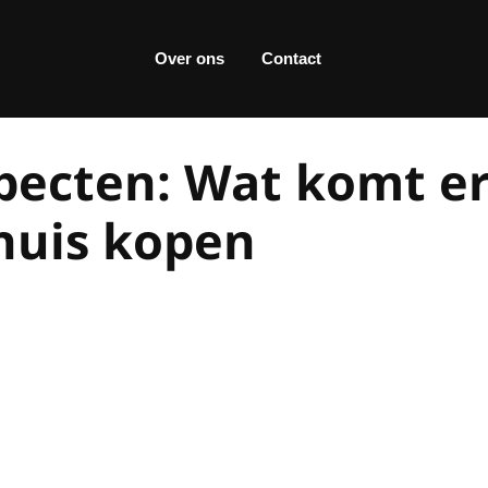
Over ons
Contact
specten: Wat komt e
 huis kopen