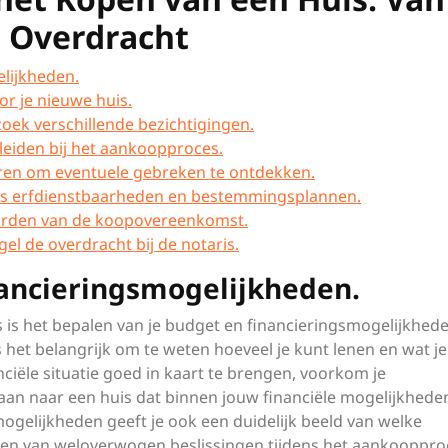
e Overdracht
elijkheden.
or je nieuwe huis.
oek verschillende bezichtigingen.
leiden bij het aankoopproces.
ren om eventuele gebreken te ontdekken.
als erfdienstbaarheden en bestemmingsplannen.
arden van de koopovereenkomst.
el de overdracht bij de notaris.
nancieringsmogelijkheden.
is is het bepalen van je budget en financieringsmogelijkhede
 het belangrijk om te weten hoeveel je kunt lenen en wat je
ciële situatie goed in kaart te brengen, voorkom je
gaan naar een huis dat binnen jouw financiële mogelijkhede
ogelijkheden geeft je ook een duidelijk beeld van welke
aken van weloverwogen beslissingen tijdens het aankooppro