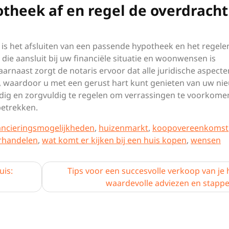
theek af en regel de overdracht 
s is het afsluiten van een passende hypotheek en het regele
 die aansluit bij uw financiële situatie en woonwensen is
arnaast zorgt de notaris ervoor dat alle juridische aspecte
, waardoor u met een gerust hart kunt genieten van uw ni
jdig en zorgvuldig te regelen om verrassingen te voorkome
etrekken.
ancieringsmogelijkheden
,
huizenmarkt
,
koopovereenkomst
rhandelen
,
wat komt er kijken bij een huis kopen
,
wensen
uis:
Tips voor een succesvolle verkoop van je 
waardevolle adviezen en stapp