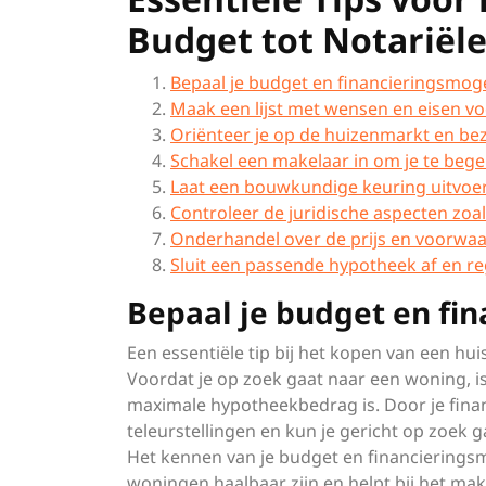
Budget tot Notariël
Bepaal je budget en financieringsmog
Maak een lijst met wensen en eisen vo
Oriënteer je op de huizenmarkt en bez
Schakel een makelaar in om je te bege
Laat een bouwkundige keuring uitvoe
Controleer de juridische aspecten zo
Onderhandel over de prijs en voorwa
Sluit een passende hypotheek af en reg
Bepaal je budget en fi
Een essentiële tip bij het kopen van een hu
Voordat je op zoek gaat naar een woning, is
maximale hypotheekbedrag is. Door je finan
teleurstellingen en kun je gericht op zoek 
Het kennen van je budget en financieringsm
woningen haalbaar zijn en helpt bij het m