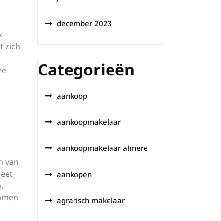
december 2023
k
 zich
Categorieën
ze
aankoop
aankoopmakelaar
aankoopmakelaar almere
n van
geet
aankopen
,
samen
agrarisch makelaar