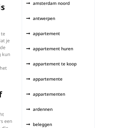
amsterdam noord
is
antwerpen
 te
appartement
at je
nde
appartement huren
g kun
appartement te koop
 het
appartemente
f
appartementen
ardennen
ht
rs een
beleggen