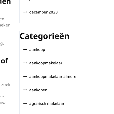
den
december 2023
nen
theken
Categorieën
g,
aankoop
 of
aankoopmakelaar
aankoopmakelaar almere
p zoek
aankopen
ge
ouw
agrarisch makelaar