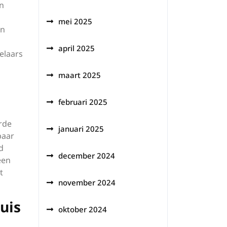
an
mei 2025
en
april 2025
elaars
maart 2025
februari 2025
erde
januari 2025
baar
d
december 2024
een
t
november 2024
uis
oktober 2024