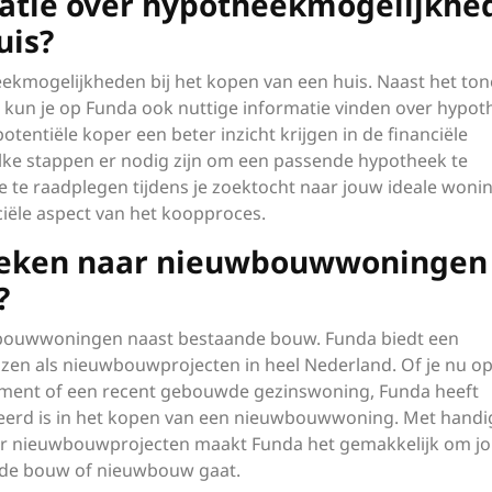
matie over hypotheekmogelijkhe
uis?
eekmogelijkheden bij het kopen van een huis. Naast het to
kun je op Funda ook nuttige informatie vinden over hypo
otentiële koper een beter inzicht krijgen in de financiële
lke stappen er nodig zijn om een passende hypotheek te
e te raadplegen tijdens je zoektocht naar jouw ideale wonin
ciële aspect van het koopproces.
zoeken naar nieuwbouwwoningen
?
uwbouwwoningen naast bestaande bouw. Funda biedt een
zen als nieuwbouwprojecten in heel Nederland. Of je nu o
ment of een recent gebouwde gezinswoning, Funda heeft
sseerd is in het kopen van een nieuwbouwwoning. Met handi
over nieuwbouwprojecten maakt Funda het gemakkelijk om j
nde bouw of nieuwbouw gaat.