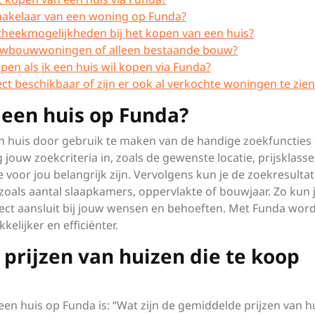
akelaar van een woning op Funda?
theekmogelijkheden bij het kopen van een huis?
euwbouwwoningen of alleen bestaande bouw?
pen als ik een huis wil kopen via Funda?
ect beschikbaar of zijn er ook al verkochte woningen te zien
 een huis op Funda?
 huis door gebruik te maken van de handige zoekfuncties
ouw zoekcriteria in, zoals de gewenste locatie, prijsklasse
voor jou belangrijk zijn. Vervolgens kun je de zoekresulta
 zoals aantal slaapkamers, oppervlakte of bouwjaar. Zo kun 
fect aansluit bij jouw wensen en behoeften. Met Funda word
elijker en efficiënter.
prijzen van huizen die te koop
een huis op Funda is: “Wat zijn de gemiddelde prijzen van h