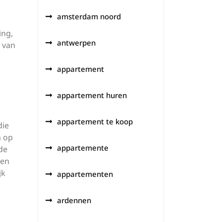
amsterdam noord
ing,
antwerpen
 van
appartement
appartement huren
appartement te koop
die
m op
appartemente
de
een
jk
appartementen
ardennen