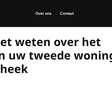
Over ons
Contact
oet weten over het
an uw tweede wonin
theek