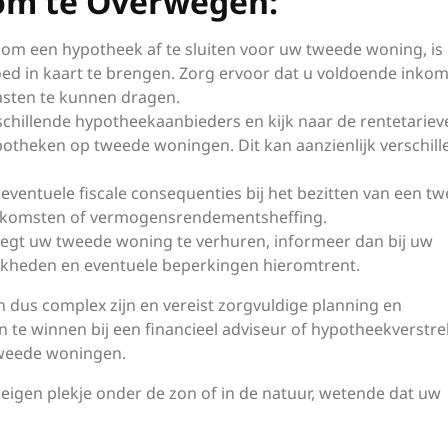
om te Overwegen:
 om een hypotheek af te sluiten voor uw tweede woning, is
goed in kaart te brengen. Zorg ervoor dat u voldoende inko
asten te kunnen dragen.
schillende hypotheekaanbieders en kijk naar de rentetariev
otheken op tweede woningen. Dit kan aanzienlijk verschill
ventuele fiscale consequenties bij het bezitten van een t
inkomsten of vermogensrendementsheffing.
egt uw tweede woning te verhuren, informeer dan bij uw
jkheden en eventuele beperkingen hieromtrent.
dus complex zijn en vereist zorgvuldige planning en
 te winnen bij een financieel adviseur of hypotheekverstr
tweede woningen.
igen plekje onder de zon of in de natuur, wetende dat uw