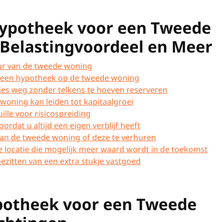
Hypotheek voor een Tweede
Belastingvoordeel en Meer
ur van de tweede woning
ij een hypotheek op de tweede woning
jes weg zonder telkens te hoeven reserveren
oning kan leiden tot kapitaalgroei
ille voor risicospreiding
rdat u altijd een eigen verblijf heeft
n van de tweede woning of deze te verhuren
e locatie die mogelijk meer waard wordt in de toekomst
ezitten van een extra stukje vastgoed
potheek voor een Tweede