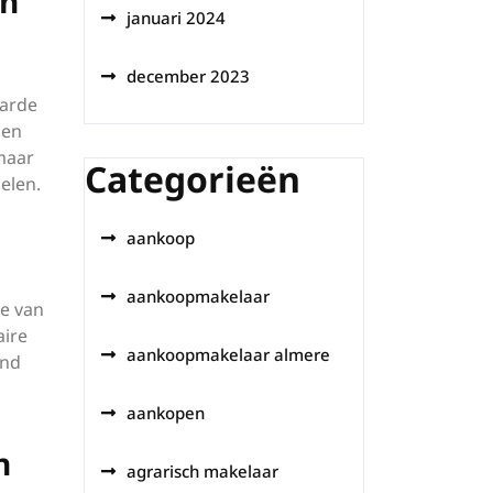
en
januari 2024
december 2023
aarde
gen
 maar
Categorieën
elen.
aankoop
aankoopmakelaar
ie van
aire
aankoopmakelaar almere
end
aankopen
n
agrarisch makelaar