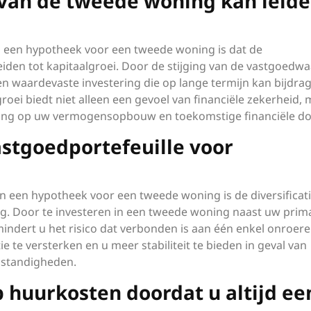
an de tweede woning kan leid
n een hypotheek voor een tweede woning is dat de
den tot kapitaalgroei. Door de stijging van de vastgoedw
en waardevaste investering die op lange termijn kan bijdra
oei biedt niet alleen een gevoel van financiële zekerheid,
lling op uw vermogensopbouw en toekomstige financiële do
astgoedportefeuille voor
an een hypotheek voor een tweede woning is de diversificat
ng. Door te investeren in een tweede woning naast uw prim
indert u het risico dat verbonden is aan één enkel onroer
e te versterken en u meer stabiliteit te bieden in geval van
mstandigheden.
 huurkosten doordat u altijd ee