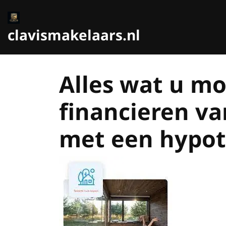
Ga
naar
de
clavismakelaars.nl
inhoud
Alles wat u m
financieren v
met een hypo