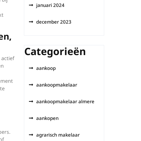
januari 2024
kt
december 2023
en,
Categorieën
actief
en
aankoop
tement
aankoopmakelaar
te
aankoopmakelaar almere
aankopen
pers.
agrarisch makelaar
of