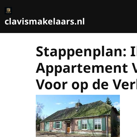
Ga
naar
de
clavismakelaars.nl
inhoud
Stappenplan: I
Appartement V
Voor op de Ve