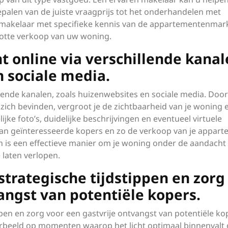
epalen van de juiste vraagprijs tot het onderhandelen met
n makelaar met specifieke kennis van de appartementenmar
lotte verkoop van uw woning.
 online via verschillende kanal
n sociale media.
lende kanalen, zoals huizenwebsites en sociale media. Door 
 zich bevinden, vergroot je de zichtbaarheid van je woning 
ijke foto’s, duidelijke beschrijvingen en eventueel virtuele
van geïnteresseerde kopers en zo de verkoop van je appar
n is een effectieve manier om je woning onder de aandacht 
laten verlopen.
strategische tijdstippen en zorg
angst van potentiële kopers.
ppen en zorg voor een gastvrije ontvangst van potentiële ko
orbeeld op momenten waarop het licht optimaal binnenvalt 