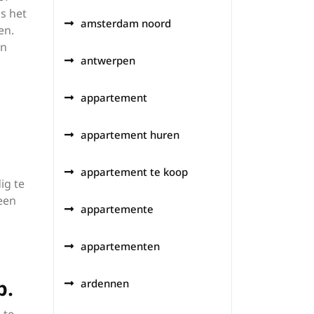
s het
amsterdam noord
en.
en
antwerpen
appartement
appartement huren
appartement te koop
ig te
een
appartemente
appartementen
p.
ardennen