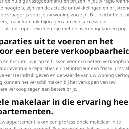
ver de huidige vastgoedmarkt en prijzen in jouw regio wann
 hoogte te zijn van de actuele ontwikkelingen en prijstren
de vraagprijs voor jouw woning zou zijn. Dit inzicht helpt n
pers, maar kan ook bijdragen aan een succesvolle
r als de koper tevreden zijn met de overeengekomen prijs.
araties uit te voeren en het
 voor een betere verkoopbaarheid
n en het interieur op te frissen voor een betere verkoopba
r eventuele reparaties en het interieur een frisse uitstral
ieve eerste indruk geven en de waarde van uw woning verho
ng kunnen het verschil maken bij het verkopen van uw
ere verkoop tegen een betere prijs.
le makelaar in die ervaring hee
partementen.
 uw appartement is om een professionele makelaar in te
p van dit type vastgoed. Een ervaren makelaar kan u helpen