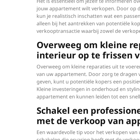
Het is essentieel om jezelf te informeren o
jouw appartement wilt verkopen. Door op de
kun je realistisch inschatten wat een passen
alleen bij het aantrekken van potentiële ko
verkooptransactie waarbij zowel de verkope
Overweeg om kleine rep
interieur op te frissen
Overweeg om kleine reparaties uit te voere
van uw appartement. Door zorg te dragen voo
geven, kunt u potentiële kopers een posit
Kleine investeringen in onderhoud en styli
appartement en kunnen leiden tot een snell
Schakel een professione
met de verkoop van ap
Een waardevolle tip voor het verkopen van
schakelen die ervaring heeft met de verkoo