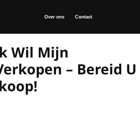
Over ons
Contact
k Wil Mijn
erkopen – Bereid U
rkoop!