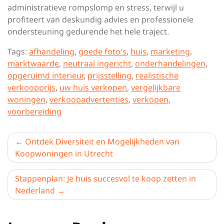
administratieve rompslomp en stress, terwijl u
profiteert van deskundig advies en professionele
ondersteuning gedurende het hele traject.
Tags:
afhandeling
,
goede foto's
,
huis
,
marketing
,
marktwaarde
,
neutraal ingericht
,
onderhandelingen
,
opgeruimd interieur
,
prijsstelling
,
realistische
verkoopprijs
,
uw huis verkopen
,
vergelijkbare
woningen
,
verkoopadvertenties
,
verkopen
,
voorbereiding
Berichtnavigatie
Ontdek Diversiteit en Mogelijkheden van
Koopwoningen in Utrecht
Stappenplan: Je huis succesvol te koop zetten in
Nederland