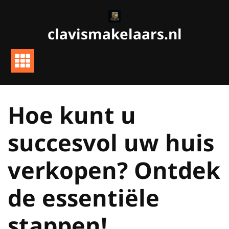
Ga
naar
clavismakelaars.nl
de
inhoud
Hoe kunt u
succesvol uw huis
verkopen? Ontdek
de essentiële
stappen!