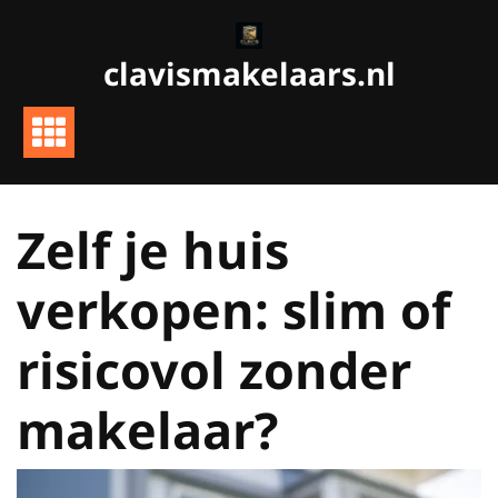
Ga
naar
clavismakelaars.nl
de
inhoud
Zelf je huis
verkopen: slim of
risicovol zonder
makelaar?