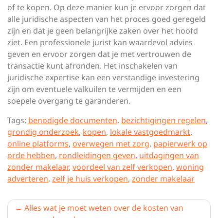
of te kopen. Op deze manier kun je ervoor zorgen dat
alle juridische aspecten van het proces goed geregeld
zijn en dat je geen belangrijke zaken over het hoofd
ziet. Een professionele jurist kan waardevol advies
geven en ervoor zorgen dat je met vertrouwen de
transactie kunt afronden. Het inschakelen van
juridische expertise kan een verstandige investering
zijn om eventuele valkuilen te vermijden en een
soepele overgang te garanderen.
Tags:
benodigde documenten
,
bezichtigingen regelen
,
grondig onderzoek
,
kopen
,
lokale vastgoedmarkt
,
online platforms
,
overwegen met zorg
,
papierwerk op
orde hebben
,
rondleidingen geven
,
uitdagingen van
zonder makelaar
,
voordeel van zelf verkopen
,
woning
adverteren
,
zelf je huis verkopen
,
zonder makelaar
Berichtnavigatie
Alles wat je moet weten over de kosten van