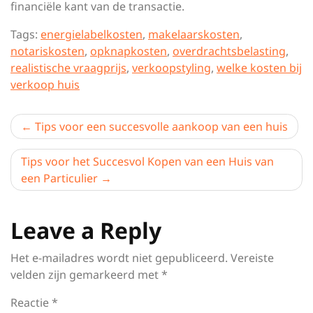
financiële kant van de transactie.
Tags:
energielabelkosten
,
makelaarskosten
,
notariskosten
,
opknapkosten
,
overdrachtsbelasting
,
realistische vraagprijs
,
verkoopstyling
,
welke kosten bij
verkoop huis
Berichtnavigatie
Tips voor een succesvolle aankoop van een huis
Tips voor het Succesvol Kopen van een Huis van
een Particulier
Leave a Reply
Het e-mailadres wordt niet gepubliceerd.
Vereiste
velden zijn gemarkeerd met
*
Reactie
*