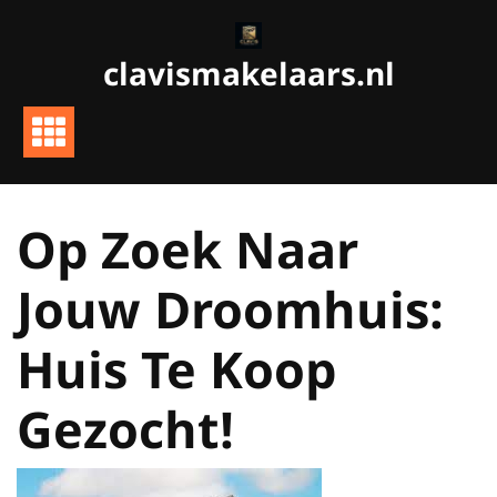
Ga
naar
clavismakelaars.nl
de
inhoud
Op Zoek Naar
Jouw Droomhuis:
Huis Te Koop
Gezocht!