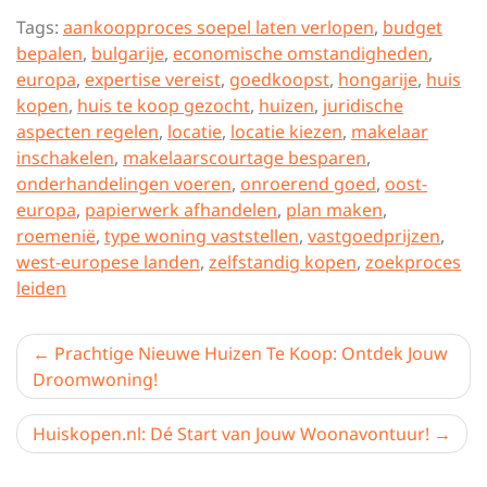
Tags:
aankoopproces soepel laten verlopen
,
budget
bepalen
,
bulgarije
,
economische omstandigheden
,
europa
,
expertise vereist
,
goedkoopst
,
hongarije
,
huis
kopen
,
huis te koop gezocht
,
huizen
,
juridische
aspecten regelen
,
locatie
,
locatie kiezen
,
makelaar
inschakelen
,
makelaarscourtage besparen
,
onderhandelingen voeren
,
onroerend goed
,
oost-
europa
,
papierwerk afhandelen
,
plan maken
,
roemenië
,
type woning vaststellen
,
vastgoedprijzen
,
west-europese landen
,
zelfstandig kopen
,
zoekproces
leiden
Berichtnavigatie
Prachtige Nieuwe Huizen Te Koop: Ontdek Jouw
Droomwoning!
Huiskopen.nl: Dé Start van Jouw Woonavontuur!