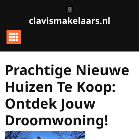
Ga
naar
clavismakelaars.nl
de
inhoud
Prachtige Nieuwe
Huizen Te Koop:
Ontdek Jouw
Droomwoning!