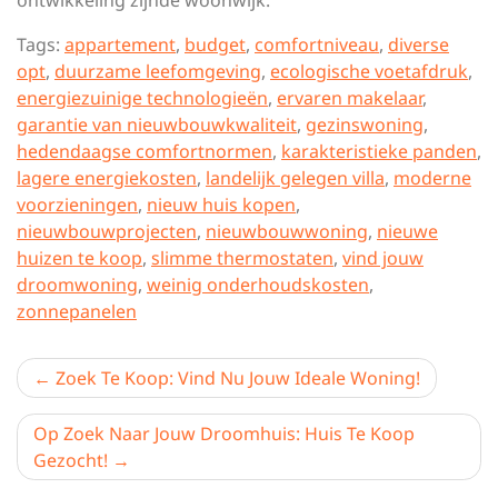
ontwikkeling zijnde woonwijk.
Tags:
appartement
,
budget
,
comfortniveau
,
diverse
opt
,
duurzame leefomgeving
,
ecologische voetafdruk
,
energiezuinige technologieën
,
ervaren makelaar
,
garantie van nieuwbouwkwaliteit
,
gezinswoning
,
hedendaagse comfortnormen
,
karakteristieke panden
,
lagere energiekosten
,
landelijk gelegen villa
,
moderne
voorzieningen
,
nieuw huis kopen
,
nieuwbouwprojecten
,
nieuwbouwwoning
,
nieuwe
huizen te koop
,
slimme thermostaten
,
vind jouw
droomwoning
,
weinig onderhoudskosten
,
zonnepanelen
Berichtnavigatie
Zoek Te Koop: Vind Nu Jouw Ideale Woning!
Op Zoek Naar Jouw Droomhuis: Huis Te Koop
Gezocht!