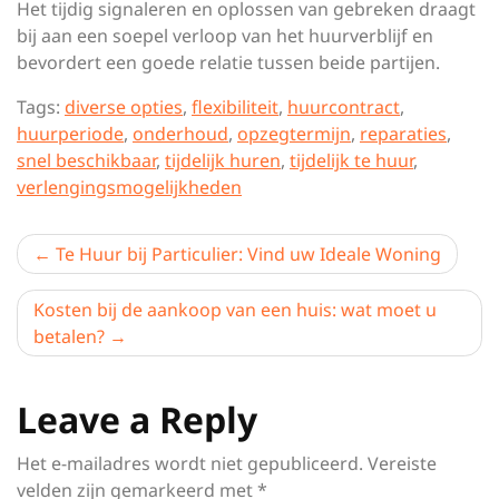
Het tijdig signaleren en oplossen van gebreken draagt
bij aan een soepel verloop van het huurverblijf en
bevordert een goede relatie tussen beide partijen.
Tags:
diverse opties
,
flexibiliteit
,
huurcontract
,
huurperiode
,
onderhoud
,
opzegtermijn
,
reparaties
,
snel beschikbaar
,
tijdelijk huren
,
tijdelijk te huur
,
verlengingsmogelijkheden
Berichtnavigatie
Te Huur bij Particulier: Vind uw Ideale Woning
Kosten bij de aankoop van een huis: wat moet u
betalen?
Leave a Reply
Het e-mailadres wordt niet gepubliceerd.
Vereiste
velden zijn gemarkeerd met
*