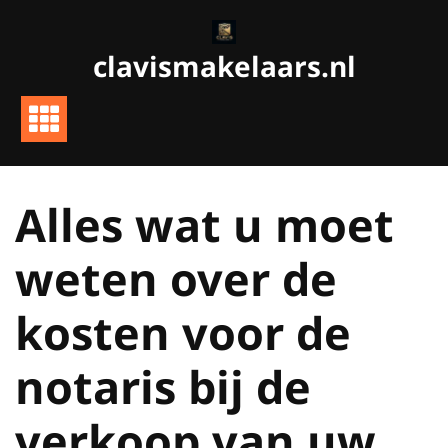
Ga
naar
clavismakelaars.nl
de
inhoud
Alles wat u moet
weten over de
kosten voor de
notaris bij de
verkoop van uw